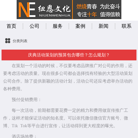
首页
公司
服务
案例
新闻
联系
分类列表
庆典活动策划的预算包含哪些？怎么规划？
在策划一个活动的时候，不仅要考虑品牌推广对公司的作用，还
要考虑活动的质量。现在很多公司都会选择找有经验的大型活动策划
公司合作。除了提供新颖的活动计划，活动公司还应考虑举办活动的
各种费用。
预付促销费用：
每一次活动，前期都需要花费一定的精力和费用做宣传推广工
作，这样才能保证活动的知名度。可以依托微信微信官方账号、微
博、Tik Tok等平台进行宣传，让活动得到更大程度的曝光。
酒店场地费：