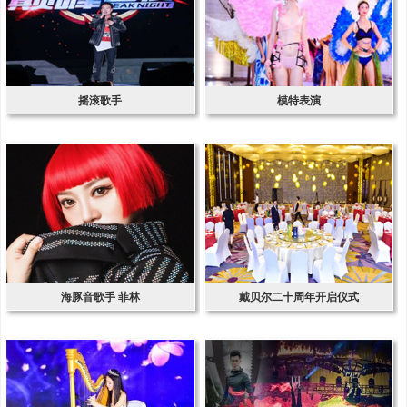
摇滚歌手
模特表演
海豚音歌手 菲林
戴贝尔二十周年开启仪式