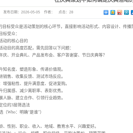
在庆典策划中如何确定庆典活动
重庆模特公司
发布日期：
2026-05-05
作者：
点击：
28
主持服务
目标受众是活动策划的核心环节，直接影响活动形式、内容设计、传播
目标受众：
动的核心目的
动目的高度匹配，需先回答以下问题：
庆、开业典礼、产品发布会、客户答谢宴、节日庆典等？
知名度、塑造形象、传递价值观。
销售、收集反馈、测试市场反应。
增强粘性、提升满意度、促进复购。
归属感、减少离职率、表彰优秀。
人脉、建立合作、引领行业趋势。
位的3层筛选法
（Who：明确“是谁”）
、性别、职业、收入、地域、教育水平、兴趣爱好。