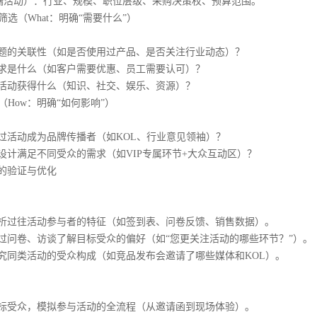
活动）：行业、规模、职位层级、采购决策权、预算范围。
选（What：明确“需要什么”）
的关联性（如是否使用过产品、是否关注行业动态）？
是什么（如客户需要优惠、员工需要认可）？
动获得什么（知识、社交、娱乐、资源）？
How：明确“如何影响”）
动成为品牌传播者（如KOL、行业意见领袖）？
满足不同受众的需求（如VIP专属环节+大众互动区）？
验证与优化
过往活动参与者的特征（如签到表、问卷反馈、销售数据）。
卷、访谈了解目标受众的偏好（如“您更关注活动的哪些环节？”）。
类活动的受众构成（如竞品发布会邀请了哪些媒体和KOL）。
受众，模拟参与活动的全流程（从邀请函到现场体验）。