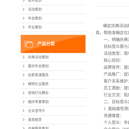
技术知识
活动策划
年会策划
确定庆典活动的
开业策划
具，帮助准确定位
一、明确庆典活
产品分类
目标受众需与活
活动类型：周年
庆典活动策划
核心目的：
重庆年会策划
品牌宣传：提升
产品推广：促进
创意表演服务
客户关系维护：
模特礼仪服务
员工激励：提升
音响灯光舞台
行业交流：拓展
二、目标受众定
婚庆寿宴策划
1. 基础属性筛选
企业宣传片
关键维度：
道具租赁
个人受众：年龄
会展服务策划