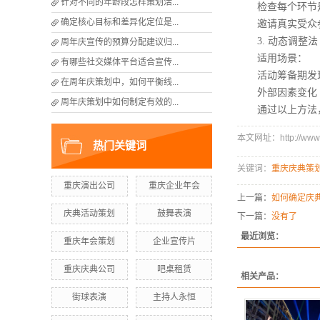
针对不同的年龄段怎样策划活...
检查每个环节是
确定核心目标和差异化定位是...
邀请真实受众参
3. 动态调整法
周年庆宣传的预算分配建议归...
适用场景：
有哪些社交媒体平台适合宣传...
活动筹备期发现原
在周年庆策划中，如何平衡线...
外部因素变化（
周年庆策划中如何制定有效的...
通过以上方法，
本文网址：http://www.n
热门关键词
关键词：
重庆庆典策
重庆演出公司
重庆企业年会
上一篇：
如何确定庆
庆典活动策划
鼓舞表演
下一篇：
没有了
最近浏览：
重庆年会策划
企业宣传片
重庆庆典公司
吧桌租赁
相关产品：
街球表演
主持人永恒