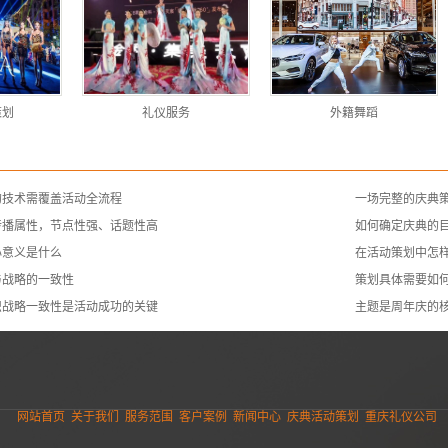
策划
礼仪服务
外籍舞蹈
的技术需覆盖活动全流程
一场完整的庆典
传播属性，节点性强、话题性高
如何确定庆典的
心意义是什么
在活动策划中怎
与战略的一致性
策划具体需要如
织战略一致性是活动成功的关键
主题是周年庆的
网站首页
关于我们
服务范围
客户案例
新闻中心
庆典活动策划
重庆礼仪公司