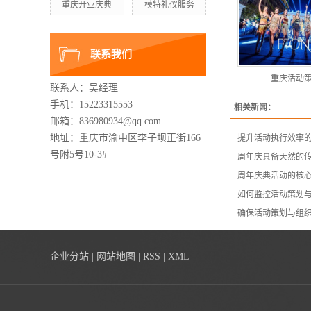
重庆开业庆典
模特礼仪服务
联系我们
重庆活动
联系人：吴经理
手机：15223315553
相关新闻：
邮箱：836980934@qq.com
地址：重庆市渝中区李子坝正街166
提升活动执行效率
号附5号10-3#
周年庆具备天然的
周年庆典活动的核
如何监控活动策划
确保活动策划与组
企业分站
|
网站地图
|
RSS
|
XML