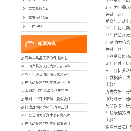
企业受众（B端
2. 行为与需求筛
重庆礼仪公司
关键问题：
重庆模特公司
受众与活动主题
主持服务
他们的核心需求
他们希望通过活
3. 影响力筛选（
新闻资讯
关键问题：
哪些受众能通过活
周年庆具备天然的传播属性，...
如何通过分层设计
一场完整的庆典策划，能为企...
三、目标受众的
周年庆典活动的核心意义是什...
1. 数据验证法
在活动策划中怎样做好可行性...
步骤：
策划费用中,哪些是必要的费...
历史数据：分析
市场调研：通过问
策划一个开业活动一般需要好...
竞品参考：研究同
打造互动体验环节,有哪些创...
2. 场景模拟法
年会活动怎样办才更有意义呢
步骤：
在活动策划中怎样引起情感共...
假设自己是目标