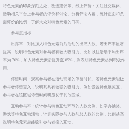
特色元素的印象深刻之处、改进建议等。线上评价：关注社交媒体、
活动相关平台上参与者的评价和讨论。分析评论内容，统计正面和负
面评价的比例，了解大众对特色元素的口碑。
参与度指标
出席率：对比加入特色元素前后活动的出席人数。若出席率显著
提高，说明特色元素对参与者有较大吸引力。比如以往活动平均出席
率为 70%，加入特色元素后提升至 85%，则表明特色元素起到积极作
用。
停留时间：观察参与者在活动现场的停留时长。若特色元素能让
参与者停留更久，说明其具有较强的吸引力。例如设置特色展览区，
参与者在该区域停留时间明显长于其他区域。
互动参与率：统计参与特色互动环节的人数比例。如举办抽奖、
游戏等特色互动活动，计算实际参与人数与总人数的比例，比例越高
说明特色元素越能吸引参与者投入互动。